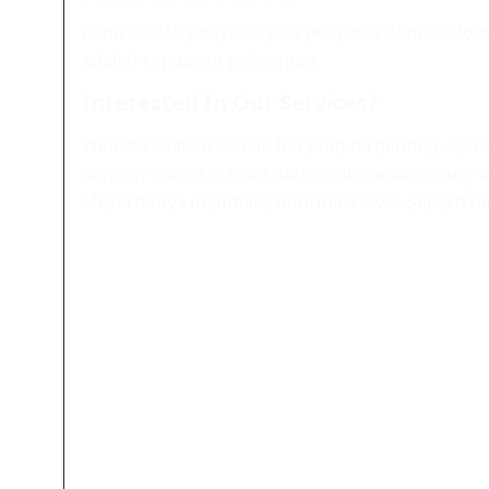
Kami adalah penyedia jasa penyedia domain dom
adalah kepuasan pelanggan.
Interested In Our Services?
Website saat ini adalah hal yang terpenting. Apa
dengan sistem market dari pembicaraan orang-or
Meski hanya membaca informasi awal. Seperti m