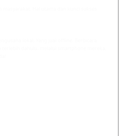
 masyarakat. Hal utama dan kunci sukses
gusaha lokal. Yang jual offline. Berbicara
 terlebih dahulu. melalui smartphone mereka.
da!