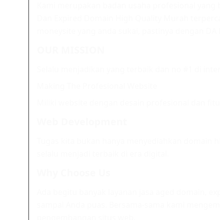
Kami merupakan badan usaha profesional yang b
Dan Expired Domain High Quality Murah terperc
moneysite yang anda sukai, pastinya dengan DA P
OUR MISSION
Selalu menjadikan yang terbaik dan no #1 di int
Making The Profesional Website
Miliki website dengan desain profesional dan fit
Web Development
Tugas kita bukan hanya menyediahkan domain h
selalu menjadi terbaik di era digital.
Why Choose Us
Ada begitu banyak layanan jasa aged domain, e
sampai Anda puas. Bersama-sama kami mengemb
pengembangan situs web.