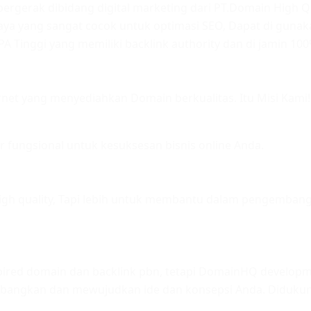
ergerak dibidang digital marketing dari PT.Domain High 
aya yang sangat cocok untuk optimasi SEO, Dapat di guna
A Tinggi yang memiliki backlink authority dan di jamin 10
ernet yang menyediahkan Domain berkualitas. Itu Misi Kami!
ur fungsional untuk kesuksesan bisnis online Anda.
igh quality, Tapi lebih untuk membantu dalam pengemban
xpired domain dan backlink pbn, tetapi DomainHQ developm
angkan dan mewujudkan ide dan konsepsi Anda. Didukun