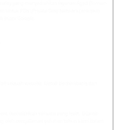
Quality yang menyediahkan layanan Aged Domain
kan untuk PBN (Private Blog Network) maupun
0% Index Google.
.
gan sebuah website. Untuk berkembang dan
ent memberikan sesuatu yang lebih. Dijamin
g oleh pengalaman puluhan tahun kami dalam